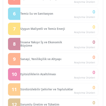
Araştırma Ürünleri
0
6
Temiz Su ve Sanitasyon
Araştırma Ürünleri
0
7
Uygun Maliyetli ve Temiz Enerji
Araştırma Ürünleri
0
İnsana Yakışır İş ve Ekonomik
8
Büyüme
Araştırma Ürünleri
0
9
Sanayi, Yenilikçilik ve Altyapı
Araştırma Ürünleri
0
10
Eşitsizliklerin Azaltılması
Araştırma Ürünleri
0
11
Sürdürülebilir Şehirler ve Topluluklar
Araştırma Ürünleri
0
12
Sorumlu Üretim ve Tüketim