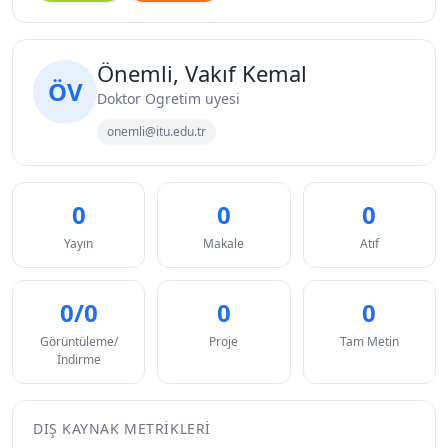
Önemli, Vakıf Kemal
ÖV
Doktor Ogretim uyesi
onemli@itu.edu.tr
0
0
0
Yayın
Makale
Atıf
0/0
0
0
Görüntüleme/
Proje
Tam Metin
İndirme
DIŞ KAYNAK METRIKLERI