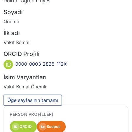
Doktor Ogretim uyesi
Soyadı
Önemli
İlk adı
Vakıf Kemal
ORCID Profili
0000-0003-2825-112X
İsim Varyantları
Vakıf Kemal Önemli
Öğe sayfasının tamamı
PERSON PROFILLERI
ORCID
Scopus
iD
Sc